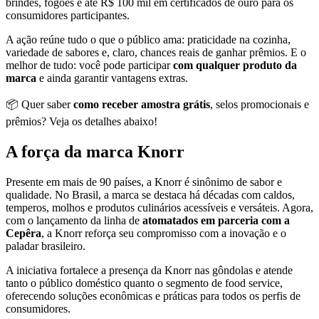
brindes, fogões e até R$ 100 mil em certificados de ouro para os
consumidores participantes.
A ação reúne tudo o que o público ama: praticidade na cozinha,
variedade de sabores e, claro, chances reais de ganhar prêmios. E o
melhor de tudo: você pode participar
com qualquer produto da
marca
e ainda garantir vantagens extras.
📦 Quer saber
como receber amostra grátis
, selos promocionais e
prêmios? Veja os detalhes abaixo!
A força da marca Knorr
Presente em mais de 90 países, a Knorr é sinônimo de sabor e
qualidade. No Brasil, a marca se destaca há décadas com caldos,
temperos, molhos e produtos culinários acessíveis e versáteis. Agora,
com o lançamento da linha de
atomatados em parceria com a
Cepêra
, a Knorr reforça seu compromisso com a inovação e o
paladar brasileiro.
A iniciativa fortalece a presença da Knorr nas gôndolas e atende
tanto o público doméstico quanto o segmento de food service,
oferecendo soluções econômicas e práticas para todos os perfis de
consumidores.